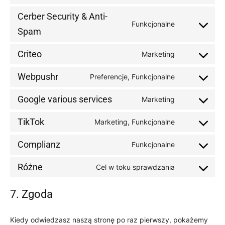
service
to
google-
Cerber Security & Anti-
service
Funkcjonalne
analytics
Consent
Spam
facebook
to
Criteo
service
Marketing
Consent
cerber-
to
Webpushr
Preferencje, Funkcjonalne
security-
Consent
service
&-
to
criteo
Google various services
Marketing
anti-
Consent
service
spam
to
webpushr
TikTok
Marketing, Funkcjonalne
Consent
service
to
google-
Complianz
Funkcjonalne
Consent
service
various-
to
tiktok
services
Różne
Cel w toku sprawdzania
Consent
service
to
complianz
7. Zgoda
service
różne
Kiedy odwiedzasz naszą stronę po raz pierwszy, pokażemy