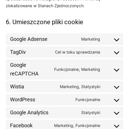
zlokalizowane w Stanach Zjednoczonych.
6. Umieszczone pliki cookie
Google Adsense
Marketing
Consent
to
TagDiv
Cel w toku sprawdzania
Consent
service
to
google-
Google
service
Funkcjonalne, Marketing
adsense
Consent
reCAPTCHA
tagdiv
to
Wistia
service
Marketing, Statystyki
Consent
google-
to
WordPress
Funkcjonalne
recaptcha
Consent
service
to
wistia
Google Analytics
Statystyki
Consent
service
to
wordpress
Facebook
Marketing, Funkcjonalne
Consent