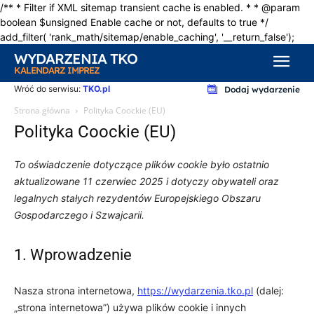
/** * Filter if XML sitemap transient cache is enabled. * * @param
boolean $unsigned Enable cache or not, defaults to true */
add_filter( 'rank_math/sitemap/enable_caching', '__return_false');
WYDARZENIA TKO
KALENDARZ IMPREZ
Wróć do serwisu:
TKO.pl
Dodaj wydarzenie
Strona główna
Polityka Coockie (EU)
Polityka Coockie (EU)
To oświadczenie dotyczące plików cookie było ostatnio
aktualizowane 11 czerwiec 2025 i dotyczy obywateli oraz
legalnych stałych rezydentów Europejskiego Obszaru
Gospodarczego i Szwajcarii.
1. Wprowadzenie
Nasza strona internetowa,
https://wydarzenia.tko.pl
(dalej:
„strona internetowa”) używa plików cookie i innych