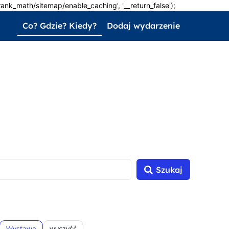
'rank_math/sitemap/enable_caching', '__return_false');
Co? Gdzie? Kiedy?
Dodaj wydarzenie
Szukaj
Wystawa
wyczyść