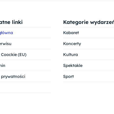
tne linki
Kategorie wydarze
główna
Kabaret
erwisu
Koncerty
a Coockie (EU)
Kultura
min
Spektakle
a prywatności
Sport