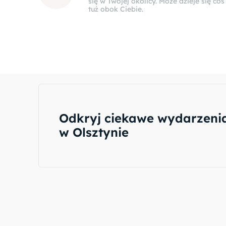
się w Twojej okolicy. Może dzieje się coś
tuż obok Ciebie.
Odkryj ciekawe wydarzeni
w Olsztynie