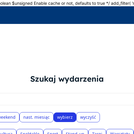
olean $unsigned Enable cache or not, defaults to true */ add_filter( 
Szukaj wydarzenia
weekend
nast. miesiąc
wybierz
wyczyść
ultura
Spektakle
Sport
Stand-up
Targi
Warsztaty