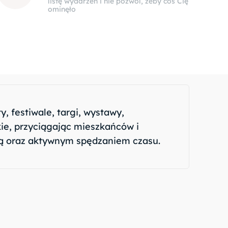
listę wydarzeń i nie pozwól, żeby coś Cię
ominęło
, festiwale, targi, wystawy,
ie, przyciągając mieszkańców i
ką oraz aktywnym spędzaniem czasu.