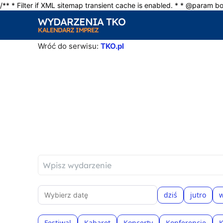
/** * Filter if XML sitemap transient cache is enabled. * * @param bo
WYDARZENIA TKO
KALENDARZ IMPREZ
Wróć do serwisu:
TKO.pl
Wpisz wydarzenie
dziś
jutro
Festiwal
Kabaret
Koncerty
Konferencje
K