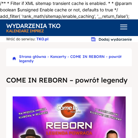
/** * Filter if XML sitemap transient cache is enabled. * * @param
boolean $unsigned Enable cache or not, defaults to true */
add_filter( 'rank_math/sitemap/enable_caching', '__return_false');
WYDARZENIA TKO
KALENDARZ IMPREZ
Wróć do serwisu:
TKO.pl
Dodaj wydarzenie
Strona główna
Koncerty
COME IN REBORN - powrót
legendy
COME IN REBORN – powrót legendy